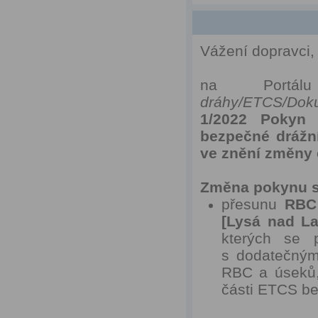
Vážení dopravci,
na Portál
dráhy/ETCS/Dok
1/2022 Pokyn 
bezpečné drážn
ve znění změny č
Změna pokynu s
přesunu
RBC 
[Lysá nad La
kterých se 
s dodatečným
RBC a úseků,
části ETCS be