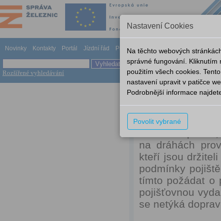
Nastavení Cookies
Novinky
Kontakty
Portál
Jízdní řád
Provozování dráhy
Odkazy
Nápově
Na těchto webových stránkách
správné fungování. Kliknutím
použitím všech cookies. Tento
Rozšířené vyhledávání
nastavení upravit v patičce 
Podrobnější informace najdet
Novinky
Povolit vybrané
Vážení dopravci,
na dráhách prov
kteří jsou držite
podmínky pojiště
tímto požádat o 
pojišťovnou vyda
se netýká doprav