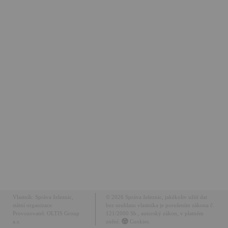
Vlastník:
Správa železnic,
© 2026 Správa železnic, jakékoliv užití dat
státní organizace
bez souhlasu vlastníka je porušením zákona č.
Provozovatel:
OLTIS Group
121/2000 Sb., autorský zákon, v platném
a.s.
znění.
Cookies.