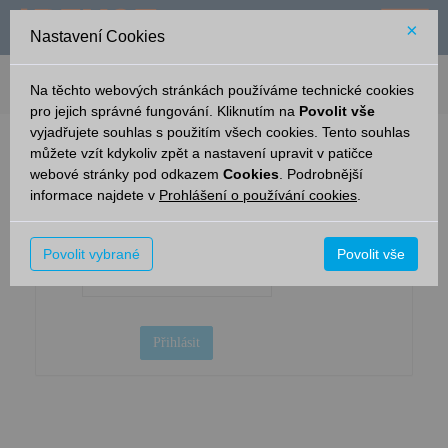
×
Nastavení Cookies
verze: 1.9.2
podpora: 702 001 199 (
OG
), 972 235 333 (
SŽT
)
Na těchto webových stránkách používáme technické cookies
pro jejich správné fungování. Kliknutím na
Povolit vše
vyjadřujete souhlas s použitím všech cookies. Tento souhlas
můžete vzít kdykoliv zpět a nastavení upravit v patičce
Jméno:
*
webové stránky pod odkazem
Cookies
. Podrobnější
informace najdete v
Prohlášení o používání cookies
.
Heslo:
*
Povolit vybrané
Povolit vše
Přihlásit