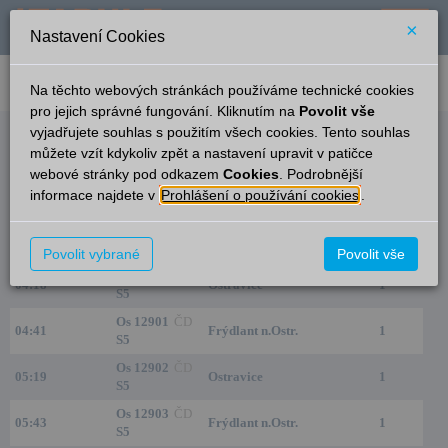
×
Nastavení Cookies
verze: 2.0.6
podpora: help-tabule@oltis.cz
Na těchto webových stránkách používáme technické cookies
English
pro jejich správné fungování. Kliknutím na
Povolit vše
vyjadřujete souhlas s použitím všech cookies. Tento souhlas
Odjezdy
můžete vzít kdykoliv zpět a nastavení upravit v patičce
webové stránky pod odkazem
Cookies
. Podrobnější
Frýdlant nad Ostravicí
20:46
informace najdete v
Prohlášení o používání cookies
.
zastávka
Čas/Aktuální
Vlak/Linka
Cíl/Přes
Kolej
Povolit vybrané
Povolit vše
Os 12900
ČD
04:18
Ostravice
1
S5
Os 12901
ČD
04:41
Frýdlant n.Ostr.
1
S5
Os 12902
ČD
05:19
Ostravice
1
S5
Os 12903
ČD
05:43
Frýdlant n.Ostr.
1
S5