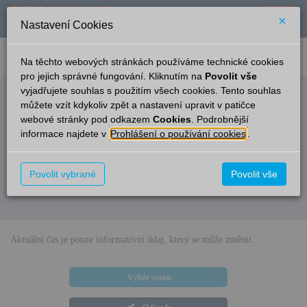
×
Nastavení Cookies
verze: 2.0.6
podpora: help-tabule@oltis.cz
Na těchto webových stránkách používáme technické cookies
English
pro jejich správné fungování. Kliknutím na
Povolit vše
vyjadřujete souhlas s použitím všech cookies. Tento souhlas
Odjezdy
můžete vzít kdykoliv zpět a nastavení upravit v patičce
webové stránky pod odkazem
Cookies
. Podrobnější
Heroltice
10:51
informace najdete v
Prohlášení o používání cookies
.
Čas/Aktuální
Vlak/Linka
Cíl/Přes
Kolej
Povolit vybrané
Povolit vše
Omlouváme se, v současné době nejsou v této stanici k dispozici
elektronické informace pro cestující.
Aktuální čas je pouze informativní údaj, který se může změnit.
Výběr stanic