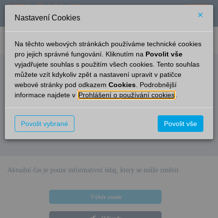
×
Nastavení Cookies
verze: 2.0.6
podpora: help-tabule@oltis.cz
Na těchto webových stránkách používáme technické cookies
English
pro jejich správné fungování. Kliknutím na
Povolit vše
vyjadřujete souhlas s použitím všech cookies. Tento souhlas
Odjezdy
můžete vzít kdykoliv zpět a nastavení upravit v patičce
webové stránky pod odkazem
Cookies
. Podrobnější
Hodonín zastávka
7:15
informace najdete v
Prohlášení o používání cookies
.
Čas/Aktuální
Vlak/Linka
Cíl/Přes
Kolej
Povolit vybrané
Povolit vše
Omlouváme se, v současné době nejsou v této stanici k dispozici
elektronické informace pro cestující.
Aktuální čas je pouze informativní údaj, který se může změnit.
Výběr stanic