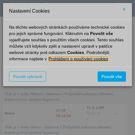
×
Nastavení Cookies
verze: 2.0.6
podpora: help-tabule@oltis.cz
Na těchto webových stránkách používáme technické cookies
English
pro jejich správné fungování. Kliknutím na
Povolit vše
vyjadřujete souhlas s použitím všech cookies. Tento souhlas
Příjezdy
můžete vzít kdykoliv zpět a nastavení upravit v patičce
webové stránky pod odkazem
Cookies
. Podrobnější
Jablonné v Podještědí
15:21
informace najdete v
Prohlášení o používání cookies
.
Ze směru
Čas/Aktuální
Vlak/Linka
Kolej
TL 90617
Povolit vybrané
Povolit vše
17:39
Mimoň
DLB CZ
–
NEJEDE
–
Vlak je v úseku Mimoň - Jablonné v Podještědí nahrazen náhradní
dopravou (viz opatření dopravce)
TLX 1299
17:39
Doksy
DLB CZ
–
NEJEDE
–
Vlak je v úseku Doksy - Jablonné v Podještědí nahrazen náhradní
dopravou (viz opatření dopravce)