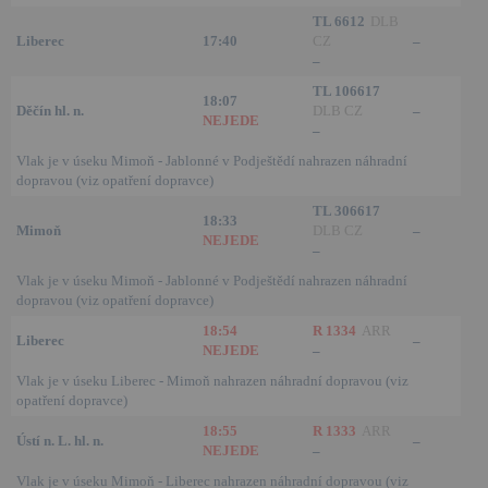
TL 6612
DLB
Liberec
17:40
CZ
–
–
TL 106617
18:07
Děčín hl. n.
DLB CZ
–
NEJEDE
–
Vlak je v úseku Mimoň - Jablonné v Podještědí nahrazen náhradní
dopravou (viz opatření dopravce)
TL 306617
18:33
Mimoň
DLB CZ
–
NEJEDE
–
Vlak je v úseku Mimoň - Jablonné v Podještědí nahrazen náhradní
dopravou (viz opatření dopravce)
18:54
R 1334
ARR
Liberec
–
NEJEDE
–
Vlak je v úseku Liberec - Mimoň nahrazen náhradní dopravou (viz
opatření dopravce)
18:55
R 1333
ARR
Ústí n. L. hl. n.
–
NEJEDE
–
Vlak je v úseku Mimoň - Liberec nahrazen náhradní dopravou (viz