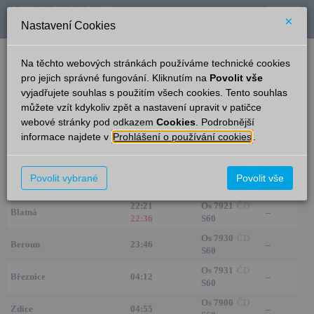
×
Nastavení Cookies
verze: 2.0.6
podpora: help-tabule@oltis.cz
Na těchto webových stránkách používáme technické cookies
English
pro jejich správné fungování. Kliknutím na
Povolit vše
vyjadřujete souhlas s použitím všech cookies. Tento souhlas
Příjezdy
můžete vzít kdykoliv zpět a nastavení upravit v patičce
webové stránky pod odkazem
Cookies
. Podrobnější
Jince
19:13
informace najdete v
Prohlášení o používání cookies
.
Ze směru
Čas/Aktuální
Vlak/Linka
Kolej
Os 7918
ČD
Povolit vybrané
Povolit vše
Beroun
21:52
–
S60
22:21
Os 7921
ČD
Blatná
–
22:36
S60
Os 7930
ČD
Beroun
23:46
–
S60
Os 7931
ČD
Březnice
04:12
–
S60
Os 7900
ČD
Zdice
04:55
–