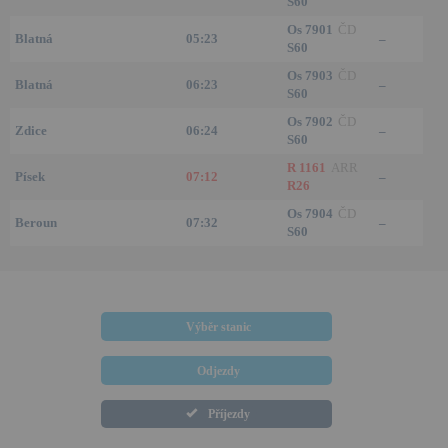
S60
Os 7901
ČD
Blatná
05:23
–
S60
Os 7903
ČD
Blatná
06:23
–
S60
Os 7902
ČD
Zdice
06:24
–
S60
R 1161
ARR
Písek
07:12
–
R26
Os 7904
ČD
Beroun
07:32
–
S60
Výběr stanic
Odjezdy
Příjezdy