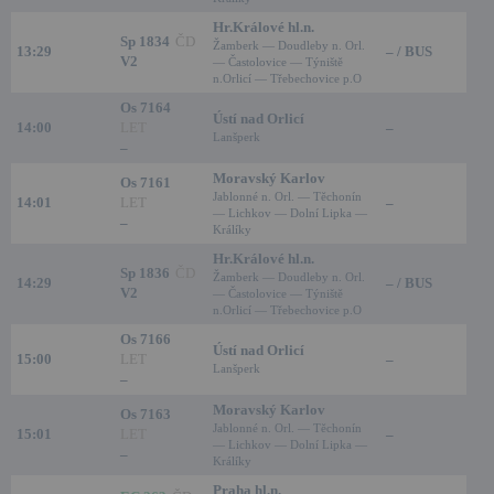
Hr.Králové hl.n.
Sp 1834
ČD
Žamberk — Doudleby n. Orl.
13:29
– / BUS
V2
— Častolovice — Týniště
n.Orlicí — Třebechovice p.O
Os 7164
Ústí nad Orlicí
14:00
LET
–
Lanšperk
–
Moravský Karlov
Os 7161
Jablonné n. Orl. — Těchonín
14:01
LET
–
— Lichkov — Dolní Lipka —
–
Králíky
Hr.Králové hl.n.
Sp 1836
ČD
Žamberk — Doudleby n. Orl.
14:29
– / BUS
V2
— Častolovice — Týniště
n.Orlicí — Třebechovice p.O
Os 7166
Ústí nad Orlicí
15:00
LET
–
Lanšperk
–
Moravský Karlov
Os 7163
Jablonné n. Orl. — Těchonín
15:01
LET
–
— Lichkov — Dolní Lipka —
–
Králíky
Praha hl.n.