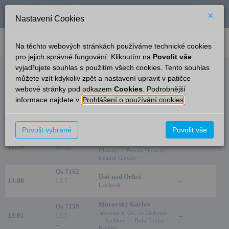
×
Nastavení Cookies
verze: 2.0.6
podpora: help-tabule@oltis.cz
Na těchto webových stránkách používáme technické cookies
English
pro jejich správné fungování. Kliknutím na
Povolit vše
vyjadřujete souhlas s použitím všech cookies. Tento souhlas
Odjezdy
můžete vzít kdykoliv zpět a nastavení upravit v patičce
webové stránky pod odkazem
Cookies
. Podrobnější
Letohrad
10:19
informace najdete v
Prohlášení o používání cookies
.
Čas/Aktuální
Vlak/Linka
Cíl/Přes
Nást./Kolej
Gdynia Glowna
Povolit vybrané
Povolit vše
Jablonné n. Orl. — Lichkov —
12:39
EC 262
ČD
–
Klodzko Miasto — Wroclaw
12:59
Ex32
Glowny — Poznan Glowny —
Gdansk Glowny
Os 7162
Ústí nad Orlicí
13:00
LET
–
Lanšperk
–
Moravský Karlov
Os 7159
Jablonné n. Orl. — Těchonín
13:01
LET
–
— Lichkov — Dolní Lipka —
–
Králíky