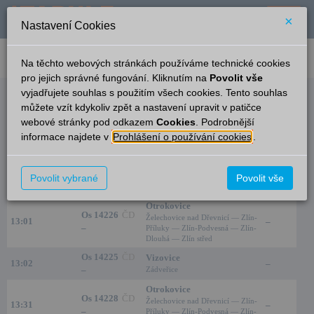
×
Nastavení Cookies
verze: 2.0.6
podpora: help-tabule@oltis.cz
Na těchto webových stránkách používáme technické cookies
English
pro jejich správné fungování. Kliknutím na
Povolit vše
vyjadřujete souhlas s použitím všech cookies. Tento souhlas
Odjezdy
můžete vzít kdykoliv zpět a nastavení upravit v patičce
webové stránky pod odkazem
Cookies
. Podrobnější
Lípa nad Dřevnicí
9:36
informace najdete v
Prohlášení o používání cookies
.
Čas/Aktuální
Vlak/Linka
Cíl/Přes
Kolej
Os 14223
ČD
Vizovice
Povolit vybrané
Povolit vše
12:30
–
–
Zádveřice
Otrokovice
Os 14226
ČD
Želechovice nad Dřevnicí — Zlín-
13:01
–
–
Příluky — Zlín-Podvesná — Zlín-
Dlouhá — Zlín střed
Os 14225
ČD
Vizovice
13:02
–
–
Zádveřice
Otrokovice
Os 14228
ČD
Želechovice nad Dřevnicí — Zlín-
13:31
–
–
Příluky — Zlín-Podvesná — Zlín-