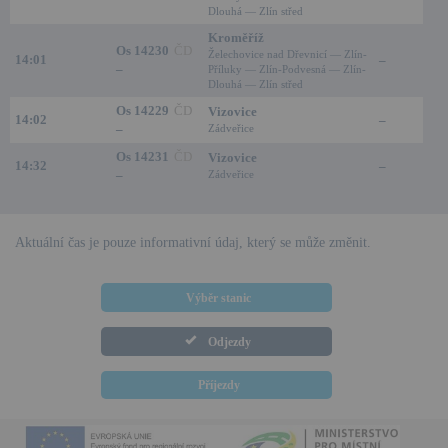
Dlouhá — Zlín střed
Kroměříž
Os 14230
ČD
Želechovice nad Dřevnicí — Zlín-
14:01
–
–
Příluky — Zlín-Podvesná — Zlín-
Dlouhá — Zlín střed
Os 14229
ČD
Vizovice
14:02
–
–
Zádveřice
Os 14231
ČD
Vizovice
14:32
–
–
Zádveřice
Aktuální čas je pouze informativní údaj, který se může změnit.
Výběr stanic
Odjezdy
Příjezdy