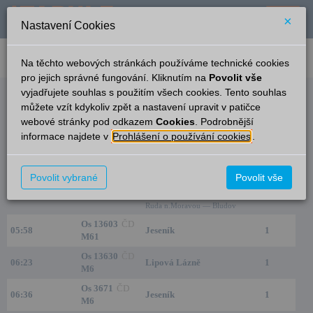
×
Nastavení Cookies
verze: 2.0.6
podpora: help-tabule@oltis.cz
Na těchto webových stránkách používáme technické cookies
English
pro jejich správné fungování. Kliknutím na
Povolit vše
vyjadřujete souhlas s použitím všech cookies. Tento souhlas
Odjezdy
můžete vzít kdykoliv zpět a nastavení upravit v patičce
webové stránky pod odkazem
Cookies
. Podrobnější
Lipová Lázně zastávka
3:42
informace najdete v
Prohlášení o používání cookies
.
Čas/Aktuální
Vlak/Linka
Cíl/Přes
Kolej
Šumperk
Povolit vybrané
Povolit vše
Os 3602
ČD
Horní Lipová — Ostružná —
05:45
1
M6
Jindřichov n.M. — Hanušovice —
Ruda n.Moravou — Bludov
Os 13603
ČD
05:58
Jeseník
1
M61
Os 13630
ČD
06:23
Lipová Lázně
1
M6
Os 3671
ČD
06:36
Jeseník
1
M6