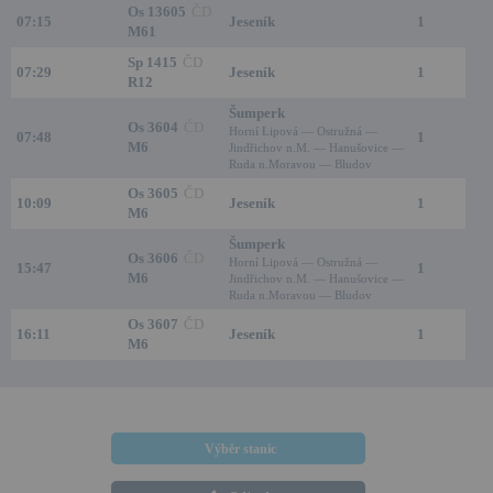
Os 13605
ČD
07:15
Jeseník
1
M61
Sp 1415
ČD
07:29
Jeseník
1
R12
Šumperk
Os 3604
ČD
Horní Lipová — Ostružná —
07:48
1
M6
Jindřichov n.M. — Hanušovice —
Ruda n.Moravou — Bludov
Os 3605
ČD
10:09
Jeseník
1
M6
Šumperk
Os 3606
ČD
Horní Lipová — Ostružná —
15:47
1
M6
Jindřichov n.M. — Hanušovice —
Ruda n.Moravou — Bludov
Os 3607
ČD
16:11
Jeseník
1
M6
Výběr stanic