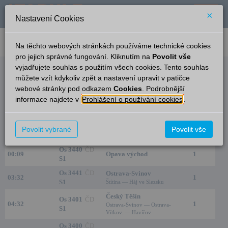
×
Nastavení Cookies
verze: 2.0.6
podpora: help-tabule@oltis.cz
Na těchto webových stránkách používáme technické cookies
English
pro jejich správné fungování. Kliknutím na
Povolit vše
vyjadřujete souhlas s použitím všech cookies. Tento souhlas
Odjezdy
můžete vzít kdykoliv zpět a nastavení upravit v patičce
webové stránky pod odkazem
Cookies
. Podrobnější
Opava-Komárov
21:03
informace najdete v
Prohlášení o používání cookies
.
Čas/Aktuální
Vlak/Linka
Cíl/Přes
Kolej
23:15
Os 3438
ČD
Povolit vybrané
Povolit vše
Opava východ
1
23:25
S1
Os 3440
ČD
00:09
Opava východ
1
S1
Os 3441
ČD
Ostrava-Svinov
03:32
1
S1
Štítina — Háj ve Slezsku
Český Těšín
Os 3401
ČD
04:32
1
Ostrava-Svinov — Ostrava-
S1
Vítkov. — Havířov
Os 3400
ČD