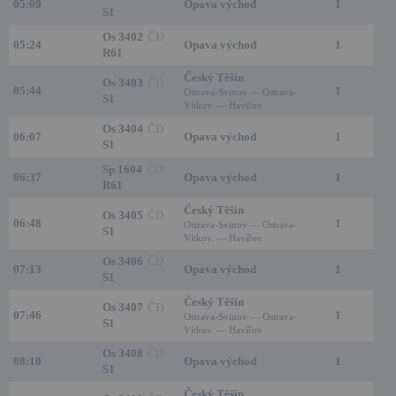
05:09
Opava východ
1
S1
Os 3402
ČD
05:24
Opava východ
1
R61
Český Těšín
Os 3403
ČD
05:44
1
Ostrava-Svinov — Ostrava-
S1
Vítkov. — Havířov
Os 3404
ČD
06:07
Opava východ
1
S1
Sp 1604
ČD
06:37
Opava východ
1
R61
Český Těšín
Os 3405
ČD
06:48
1
Ostrava-Svinov — Ostrava-
S1
Vítkov. — Havířov
Os 3406
ČD
07:13
Opava východ
1
S1
Český Těšín
Os 3407
ČD
07:46
1
Ostrava-Svinov — Ostrava-
S1
Vítkov. — Havířov
Os 3408
ČD
08:10
Opava východ
1
S1
Český Těšín