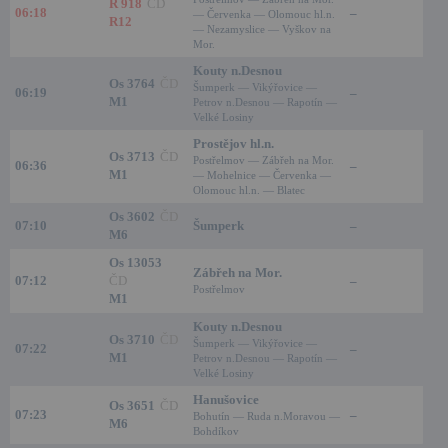
R 918
ČD
06:18
–
— Červenka — Olomouc hl.n.
R12
— Nezamyslice — Vyškov na
Mor.
Kouty n.Desnou
Os 3764
ČD
Šumperk — Vikýřovice —
06:19
–
M1
Petrov n.Desnou — Rapotín —
Velké Losiny
Prostějov hl.n.
Os 3713
ČD
Postřelmov — Zábřeh na Mor.
06:36
–
M1
— Mohelnice — Červenka —
Olomouc hl.n. — Blatec
Os 3602
ČD
07:10
Šumperk
–
M6
Os 13053
Zábřeh na Mor.
07:12
ČD
–
Postřelmov
M1
Kouty n.Desnou
Os 3710
ČD
Šumperk — Vikýřovice —
07:22
–
M1
Petrov n.Desnou — Rapotín —
Velké Losiny
Hanušovice
Os 3651
ČD
07:23
–
Bohutín — Ruda n.Moravou —
M6
Bohdíkov