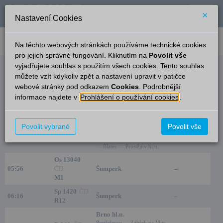
×
Nastavení Cookies
verze: 2.0.6
podpora: help-tabule@oltis.cz
Na těchto webových stránkách používáme technické cookies
English
pro jejich správné fungování. Kliknutím na
Povolit vše
vyjadřujete souhlas s použitím všech cookies. Tento souhlas
Odjezdy
můžete vzít kdykoliv zpět a nastavení upravit v patičce
webové stránky pod odkazem
Cookies
. Podrobnější
Bludov
3:21
informace najdete v
Prohlášení o používání cookies
.
Čas/Aktuální
Vlak/Linka
Cíl/Přes
Nást./Kolej
Nezamyslice
Povolit vybrané
Povolit vše
Os 3709
ČD
Postřelmov — Zábřeh na Mor.
05:35
–
M1
— Červenka — Olomouc hl.n.
— Blatec — Prostějov hl.n.
Os 13040
05:56
ČD
Šumperk
–
M1
Sp 1420
ČD
06:16
Šumperk
–
R12
Brno hl.n.
Postřelmov — Zábřeh na Mor.