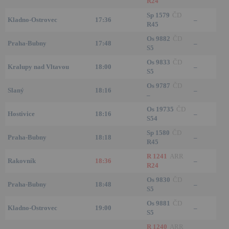
R24
Sp 1579
ČD
Kladno-Ostrovec
17:36
–
R45
Os 9882
ČD
Praha-Bubny
17:48
–
S5
Os 9833
ČD
Kralupy nad Vltavou
18:00
–
S5
Os 9787
ČD
Slaný
18:16
–
–
Os 19735
ČD
Hostivice
18:16
–
S54
Sp 1580
ČD
Praha-Bubny
18:18
–
R45
R 1241
ARR
Rakovník
18:36
–
R24
Os 9830
ČD
Praha-Bubny
18:48
–
S5
Os 9881
ČD
Kladno-Ostrovec
19:00
–
S5
R 1240
ARR