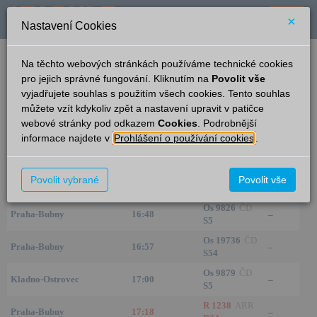
×
Nastavení Cookies
verze: 2.0.6
podpora: help-tabule@oltis.cz
Na těchto webových stránkách používáme technické cookies
English
pro jejich správné fungování. Kliknutím na
Povolit vše
vyjadřujete souhlas s použitím všech cookies. Tento souhlas
Příjezdy
můžete vzít kdykoliv zpět a nastavení upravit v patičce
webové stránky pod odkazem
Cookies
. Podrobnější
Praha-Veleslavín
14:35
informace najdete v
Prohlášení o používání cookies
.
Ze směru
Čas/Aktuální
Vlak/Linka
Kolej
R 1239
ARR
Povolit vybrané
Povolit vše
Rakovník
16:36
–
R24
Os 9826
ČD
Praha-Bubny
16:48
–
S5
Os 19736
ČD
Praha-Bubny
16:57
–
S54
Os 9879
ČD
Kladno-Ostrovec
17:00
–
S5
R 1238
ARR
Praha-Bubny
17:18
–