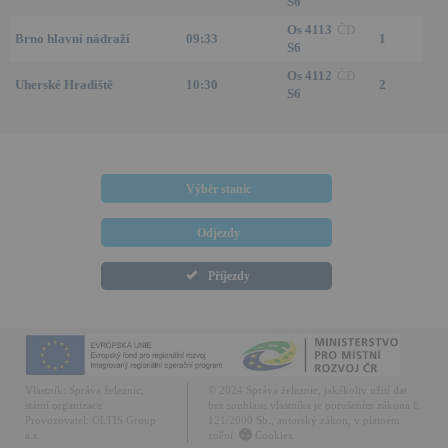
S6
Os 4113
ČD
Brno hlavní nádraží
09:33
1
S6
Os 4112
ČD
Uherské Hradiště
10:30
2
S6
Výběr stanic
Odjezdy
Příjezdy
Vlastník:
Správa železnic,
© 2024 Správa železnic, jakékoliv užití dat
státní organizace
bez souhlasu vlastníka je porušením zákona č.
Provozovatel:
OLTIS Group
121/2000 Sb., autorský zákon, v platném
a.s.
znění.
Cookies.