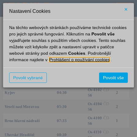
×
Nastavení Cookies
verze: 2.0.6
podpora: help-tabule@oltis.cz
Na těchto webových stránkách používáme technické cookies
English
pro jejich správné fungování. Kliknutím na
Povolit vše
vyjadřujete souhlas s použitím všech cookies. Tento souhlas
Příjezdy
můžete vzít kdykoliv zpět a nastavení upravit v patičce
webové stránky pod odkazem
Cookies
. Podrobnější
Bohuslavice u Kyjova
21:13
informace najdete v
Prohlášení o používání cookies
.
Ze směru
Čas/Aktuální
Vlak/Linka
Kolej
Os 4127
ČD
Povolit vybrané
Povolit vše
Brno hlavní nádraží
23:41
1
S6
Os 4102
ČD
Kyjov
04:30
2
S6
Os 4104
ČD
Veselí nad Moravou
05:30
2
S6
Os 4109
ČD
Brno hlavní nádraží
07:33
1
S6
Os 4110
ČD
Uherské Hradiště
08:30
2