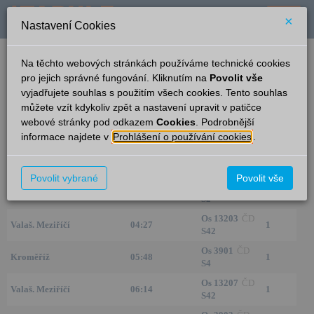
×
Nastavení Cookies
verze: 2.0.6
podpora: help-tabule@oltis.cz
Na těchto webových stránkách používáme technické cookies
English
pro jejich správné fungování. Kliknutím na
Povolit vše
vyjadřujete souhlas s použitím všech cookies. Tento souhlas
Příjezdy
můžete vzít kdykoliv zpět a nastavení upravit v patičce
webové stránky pod odkazem
Cookies
. Podrobnější
Rožnov pod Radhoštěm
21:11
informace najdete v
Prohlášení o používání cookies
.
Ze směru
Čas/Aktuální
Vlak/Linka
Kolej
Os 14353
Povolit vybrané
Povolit vše
Vsetín
23:10
ARR
1
S2
Os 13203
ČD
Valaš. Meziříčí
04:27
1
S42
Os 3901
ČD
Kroměříž
05:48
1
S4
Os 13207
ČD
Valaš. Meziříčí
06:14
1
S42