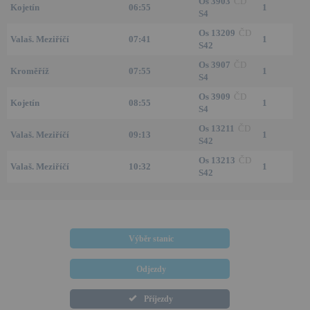
Os 3903
ČD
Kojetín
06:55
1
S4
Os 13209
ČD
Valaš. Meziříčí
07:41
1
S42
Os 3907
ČD
Kroměříž
07:55
1
S4
Os 3909
ČD
Kojetín
08:55
1
S4
Os 13211
ČD
Valaš. Meziříčí
09:13
1
S42
Os 13213
ČD
Valaš. Meziříčí
10:32
1
S42
Výběr stanic
Odjezdy
Příjezdy