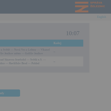
English
10:07
Kolej
a u Světlé — Nová Ves u Leštiny — Vlkaneč
–
ův Jeníkov město — Golčův Jeníkov
 nad Sázavou-Josefodol — Světlá n.S. —
–
lice — Havlíčkův Brod — Pohled
ezdy