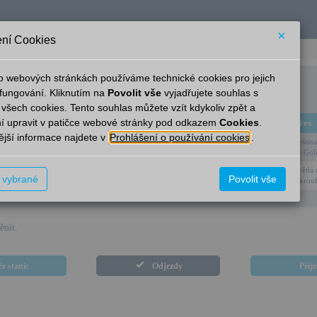
×
ní Cookies
o webových stránkách používáme technické cookies pro jejich
Sázavka
fungování. Kliknutím na
Povolit vše
vyjadřujete souhlas s
 všech cookies. Tento souhlas můžete vzít kdykoliv zpět a
í upravit v patičce webové stránky pod odkazem
Cookies
.
Linka
Cíl
Přes
jší informace najdete v
Prohlášení o používání cookies
.
Leštin
–
Kolín
— Golč
Světlá
–
Žďár n.S.
t vybrané
Povolit vše
Okrouh
ěnit.
r stanic
Odjezdy
Příj