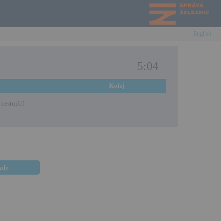
English
5:04
Kolej
cestující.
ezdy