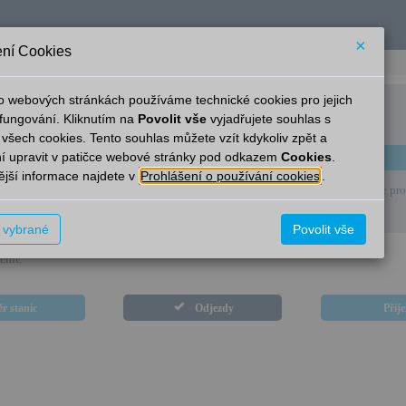
×
ní Cookies
o webových stránkách používáme technické cookies pro jejich
Skalsko
fungování. Kliknutím na
Povolit vše
vyjadřujete souhlas s
 všech cookies. Tento souhlas můžete vzít kdykoliv zpět a
í upravit v patičce webové stránky pod odkazem
Cookies
.
Linka
Cíl
Přes
jší informace najdete v
Prohlášení o používání cookies
.
 se, v současné době nejsou v této stanici k dispozici elektronické informace pro 
t vybrané
Povolit vše
ěnit.
r stanic
Odjezdy
Příj