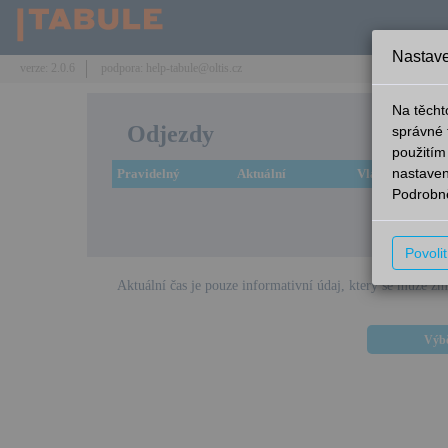
Nastave
verze: 2.0.6
podpora: help-tabule@oltis.cz
Na těcht
Odjezdy
správné 
použitím
nastaven
Pravidelný
Aktuální
Vlak
Podrobně
Omlouváme
Povoli
Aktuální čas je pouze informativní údaj, který se může zm
Výbě