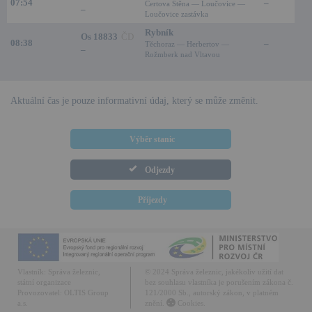
07:54
–
Čertova Stěna — Loučovice —
–
Loučovice zastávka
Rybník
Os 18833
ČD
08:38
–
Těchoraz — Herbertov —
–
Rožmberk nad Vltavou
Aktuální čas je pouze informativní údaj, který se může změnit.
Výběr stanic
Odjezdy
Příjezdy
Vlastník:
Správa železnic,
© 2024 Správa železnic, jakékoliv užití dat
státní organizace
bez souhlasu vlastníka je porušením zákona č.
Provozovatel:
OLTIS Group
121/2000 Sb., autorský zákon, v platném
a.s.
znění.
Cookies.