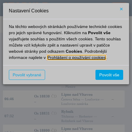
×
Nastavení Cookies
verze: 2.0.6
podpora: help-tabule@oltis.cz
Na těchto webových stránkách používáme technické cookies
English
pro jejich správné fungování. Kliknutím na
Povolit vše
vyjadřujete souhlas s použitím všech cookies. Tento souhlas
Odjezdy
můžete vzít kdykoliv zpět a nastavení upravit v patičce
webové stránky pod odkazem
Cookies
. Podrobnější
Vyšší Brod klášter
3:46
informace najdete v
Prohlášení o používání cookies
.
Čas/Aktuální
Vlak/Linka
Cíl/Přes
Kolej
České Budějovice
Povolit vybrané
Povolit vše
Os 18801
ČD
Těchoraz — Herbertov —
05:59
–
–
Rožmberk nad Vltavou — Rybník
— Pšenice
Lipno nad Vltavou
Os 18830
ČD
06:46
–
Čertova Stěna — Loučovice —
–
Loučovice zastávka
Rybník
Os 18831
ČD
07:32
–
Těchoraz — Herbertov —
–
Rožmberk nad Vltavou
Lipno nad Vltavou
Os 18800
ČD