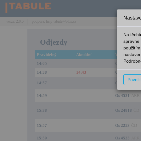
Nastave
verze: 2.0.6
podpora: help-tabule@oltis.cz
Na těcht
Odjezdy
správné 
použitím
nastaven
Pravidelný
Aktuální
Vlak
Podrobně
14:05
Os 2
ARR
14:38
14:43
Os 24834
ČD
Povoli
14:57
Os 2249
ČD
14:59
Os 4521
ARR
15:38
Os 24818
ČD
15:57
Os 2253
ČD
15:59
Os 4523
ARR