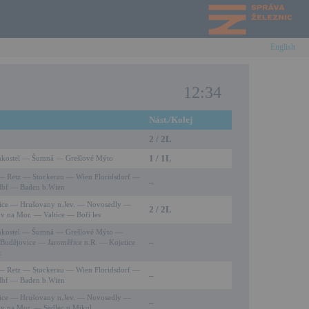
English
12:34
Nást./Kolej
2 / 2L
1 / 1L
kostel — Šumná — Grešlové Mýto
— Retz — Stockerau — Wien Floridsdorf —
–
Hbf — Baden b.Wien
ce — Hrušovany n.Jev. — Novosedly —
2 / 2L
v na Mor. — Valtice — Boří les
mkostel — Šumná — Grešlové Mýto —
–
Budějovice — Jaroměřice n.R. — Kojetice
.
— Retz — Stockerau — Wien Floridsdorf —
–
Hbf — Baden b.Wien
ce — Hrušovany n.Jev. — Novosedly —
–
v na Mor. — Sedlec u Mikul.