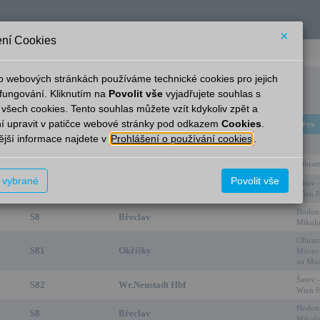
×
ní Cookies
o webových stránkách používáme technické cookies pro jejich
Znojmo
fungování. Kliknutím na
Povolit vše
vyjadřujete souhlas s
 všech cookies. Tento souhlas můžete vzít kdykoliv zpět a
í upravit v patičce webové stránky pod odkazem
Cookies
.
Linka
Cíl
Přes
jší informace najdete v
Prohlášení o používání cookies
.
ZN MOST 2
ZNOJEMSKÝ MOST
S81
Morav.Budějovice
Olbram
t vybrané
Povolit vše
Šatov 
S82
Wr.Neustadt Hbf
Wien 
Hodoni
S8
Břeclav
Mikulo
Olbra
S81
Okříšky
Morav.
na Mor
Šatov 
S82
Wr.Neustadt Hbf
Wien 
Hodoni
S8
Břeclav
Mikulo