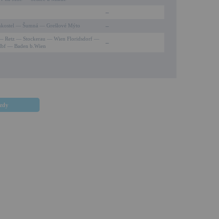
–
–
kostel — Šumná — Grešlové Mýto
— Retz — Stockerau — Wien Floridsdorf —
–
Hbf — Baden b.Wien
ezdy