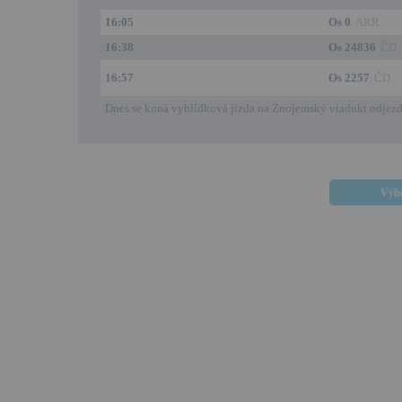
16:05
Os 0
ARR
16:38
Os 24836
ČD
16:57
Os 2257
ČD
Dnes se koná vyhlídková jízda na Znojemský viadukt odjezd 
Výbě