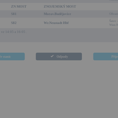
ZN MOST
ZNOJEMSKÝ MOST
S81
Morav.Budějovice
Olbram
Šatov 
S82
Wr.Neustadt Hbf
Wien 
ve 14:05 a 16:05 .
r stanic
Odjezdy
Příj