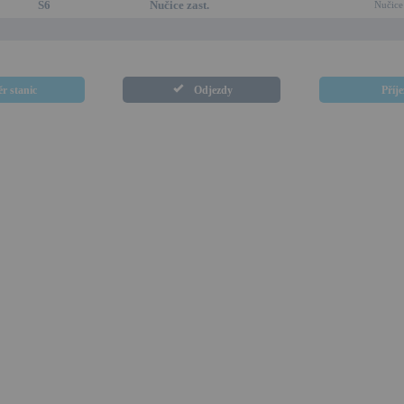
S6
Nučice zast.
Nučice
r stanic
Odjezdy
Příj