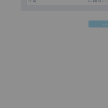
10:10
Os 19956
ČD
Výbě