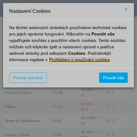
×
Nastavení Cookies
verze: 2.0.6
podpora: help-tabule@oltis.cz
Na těchto webových stránkách používáme technické cookies
English
pro jejich správné fungování. Kliknutím na
Povolit vše
vyjadřujete souhlas s použitím všech cookies. Tento souhlas
Příjezdy
můžete vzít kdykoliv zpět a nastavení upravit v patičce
webové stránky pod odkazem
Cookies
. Podrobnější
Český Těšín
10:57
informace najdete v
Prohlášení o používání cookies
.
Ze směru
Čas/Aktuální
Vlak/Linka
Nást./Kolej
Os 3415
ČD
Povolit vybrané
Povolit vše
Opava východ
13:14
–
S9
Os 2937
ČD
Ostrava-Svinov
13:16
3 / 1
S2
R 346
ČD
Žilina
13:33
2 / 2
Ex1
Os 2938
ČD
Mosty u Jablunkova
13:41
2 / 2
S2
Sp 1617
ČD
Opava východ
13:42
3 / 1