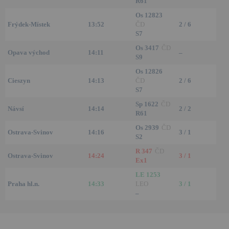
R61
Os 12823
Frýdek-Místek
13:52
ČD
2 / 6
S7
Os 3417
ČD
Opava východ
14:11
–
S9
Os 12826
Cieszyn
14:13
ČD
2 / 6
S7
Sp 1622
ČD
Návsí
14:14
2 / 2
R61
Os 2939
ČD
Ostrava-Svinov
14:16
3 / 1
S2
R 347
ČD
Ostrava-Svinov
14:24
3 / 1
Ex1
LE 1253
Praha hl.n.
14:33
LEO
3 / 1
–