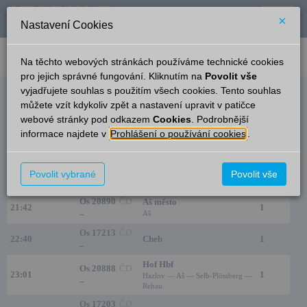
×
Nastavení Cookies
verze: 2.0.6
podpora: help-tabule@oltis.cz
Na těchto webových stránkách používáme technické cookies
English
pro jejich správné fungování. Kliknutím na
Povolit vše
vyjadřujete souhlas s použitím všech cookies. Tento souhlas
Odjezdy
můžete vzít kdykoliv zpět a nastavení upravit v patičce
webové stránky pod odkazem
Cookies
. Podrobnější
Františkovy Lázně
18:50
informace najdete v
Prohlášení o používání cookies
.
Čas/Aktuální
Vlak/Linka
Cíl/Přes
Kolej
Os 17211
ČD
Povolit vybrané
Povolit vše
21:08
Cheb
1
–
Os 20890
ČD
Aš město
21:42
1
–
Aš
Os 17213
ČD
22:40
Cheb
1
–
Hof Hbf
Os 20888
ČD
23:01
1
Hazlov — Aš — Selb-Plössberg —
–
Rehau
Os 17203
ČD