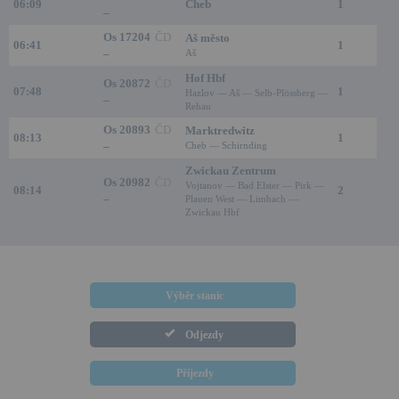
06:09
Cheb
1
–
Os 17204
ČD
Aš město
06:41
1
–
Aš
Hof Hbf
Os 20872
ČD
07:48
1
Hazlov — Aš — Selb-Plössberg —
–
Rehau
Os 20893
ČD
Marktredwitz
08:13
1
–
Cheb — Schirnding
Zwickau Zentrum
Os 20982
ČD
Vojtanov — Bad Elster — Pirk —
08:14
2
–
Plauen West — Limbach —
Zwickau Hbf
Výběr stanic
Odjezdy
Příjezdy