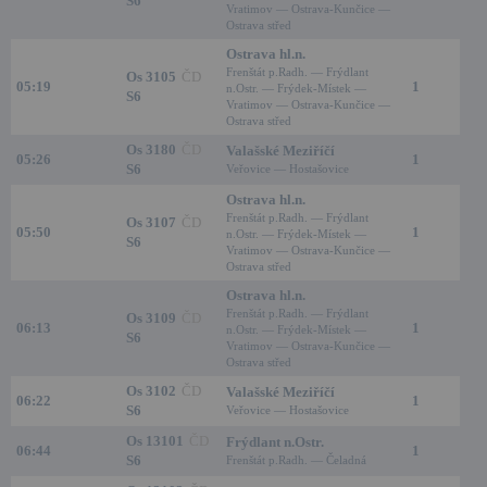
S6
Vratimov — Ostrava-Kunčice —
Ostrava střed
Ostrava hl.n.
Frenštát p.Radh. — Frýdlant
Os 3105
ČD
05:19
1
n.Ostr. — Frýdek-Místek —
S6
Vratimov — Ostrava-Kunčice —
Ostrava střed
Os 3180
ČD
Valašské Meziříčí
05:26
1
S6
Veřovice — Hostašovice
Ostrava hl.n.
Frenštát p.Radh. — Frýdlant
Os 3107
ČD
05:50
1
n.Ostr. — Frýdek-Místek —
S6
Vratimov — Ostrava-Kunčice —
Ostrava střed
Ostrava hl.n.
Frenštát p.Radh. — Frýdlant
Os 3109
ČD
06:13
1
n.Ostr. — Frýdek-Místek —
S6
Vratimov — Ostrava-Kunčice —
Ostrava střed
Os 3102
ČD
Valašské Meziříčí
06:22
1
S6
Veřovice — Hostašovice
Os 13101
ČD
Frýdlant n.Ostr.
06:44
1
S6
Frenštát p.Radh. — Čeladná