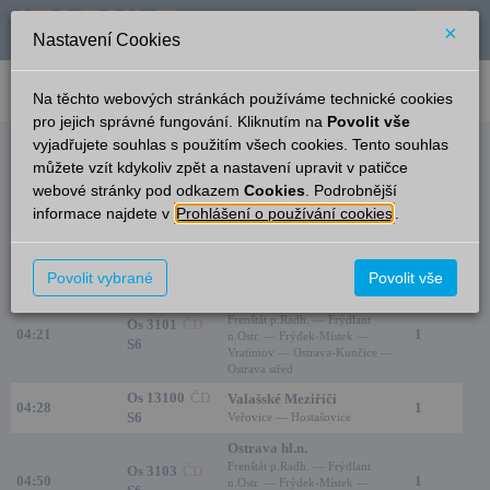
×
Nastavení Cookies
verze: 2.0.6
podpora: help-tabule@oltis.cz
Na těchto webových stránkách používáme technické cookies
English
pro jejich správné fungování. Kliknutím na
Povolit vše
vyjadřujete souhlas s použitím všech cookies. Tento souhlas
Odjezdy
můžete vzít kdykoliv zpět a nastavení upravit v patičce
webové stránky pod odkazem
Cookies
. Podrobnější
Frenštát pod Radhoštěm
21:02
informace najdete v
Prohlášení o používání cookies
.
město
Čas/Aktuální
Vlak/Linka
Cíl/Přes
Kolej
Povolit vybrané
Povolit vše
Ostrava hl.n.
Frenštát p.Radh. — Frýdlant
Os 3101
ČD
04:21
1
n.Ostr. — Frýdek-Místek —
S6
Vratimov — Ostrava-Kunčice —
Ostrava střed
Os 13100
ČD
Valašské Meziříčí
04:28
1
S6
Veřovice — Hostašovice
Ostrava hl.n.
Frenštát p.Radh. — Frýdlant
Os 3103
ČD
04:50
1
n.Ostr. — Frýdek-Místek —