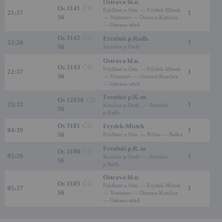
Ostrava hl.n.
Os 3141
ČD
Frýdlant n.Ostr. — Frýdek-Místek
21:37
1
S6
— Vratimov — Ostrava-Kunčice
— Ostrava střed
Os 3142
ČD
Frenštát p.Radh.
22:26
1
S6
Kunčice p.Ondř.
Ostrava hl.n.
Os 3143
ČD
Frýdlant n.Ostr. — Frýdek-Místek
22:37
1
S6
— Vratimov — Ostrava-Kunčice
— Ostrava střed
Frenštát p.R. m.
Os 12850
ČD
23:22
1
Kunčice p.Ondř. — Frenštát
S6
p.Radh.
Os 3181
ČD
Frýdek-Místek
04:39
1
S6
Frýdlant n.Ostr. — Pržno — Baška
Frenštát p.R. m.
Os 3100
ČD
05:26
1
Kunčice p.Ondř. — Frenštát
S6
p.Radh.
Ostrava hl.n.
Os 3105
ČD
Frýdlant n.Ostr. — Frýdek-Místek
05:37
1
S6
— Vratimov — Ostrava-Kunčice
— Ostrava střed