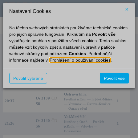
×
Nastavení Cookies
verze: 2.0.6
podpora: help-tabule@oltis.cz
Na těchto webových stránkách používáme technické cookies
English
pro jejich správné fungování. Kliknutím na
Povolit vše
vyjadřujete souhlas s použitím všech cookies. Tento souhlas
Odjezdy
můžete vzít kdykoliv zpět a nastavení upravit v patičce
webové stránky pod odkazem
Cookies
. Podrobnější
Čeladná
18:16
informace najdete v
Prohlášení o používání cookies
.
Čas/Aktuální
Vlak/Linka
Cíl/Přes
Kolej
Frenštát p.R. m.
Povolit vybrané
Os 3138
ČD
Povolit vše
20:26
1
Kunčice p.Ondř. — Frenštát
S6
p.Radh.
Ostrava hl.n.
Os 3139
ČD
Frýdlant n.Ostr. — Frýdek-Místek
20:37
1
S6
— Vratimov — Ostrava-Kunčice
— Ostrava střed
Val.Meziříčí
Os 3140
ČD
Kunčice p.Ondř. — Frenštát
21:26
1
S6
p.Radh. — Veřovice —
Hostašovice