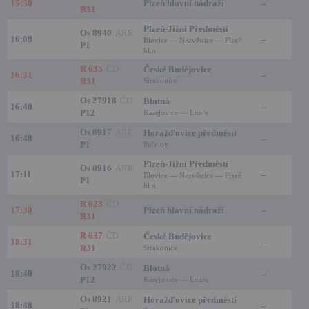
15:30
Plzeň hlavní nádraží
–
R31
Plzeň-Jižní Předměstí
Os 8940
ARR
16:08
–
Blovice — Nezvěstice — Plzeň
P1
hl.n.
R 635
ČD
České Budějovice
16:31
–
R31
Strakonice
Os 27918
ČD
Blatná
16:40
–
P12
Kasejovice — Lnáře
Os 8917
ARR
Horažďovice předměstí
16:48
–
P1
Pačejov
Plzeň-Jižní Předměstí
Os 8916
ARR
17:11
–
Blovice — Nezvěstice — Plzeň
P1
hl.n.
R 628
ČD
17:30
Plzeň hlavní nádraží
–
R31
R 637
ČD
České Budějovice
18:31
–
R31
Strakonice
Os 27922
ČD
Blatná
18:40
–
P12
Kasejovice — Lnáře
Os 8921
ARR
Horažďovice předměstí
18:48
–