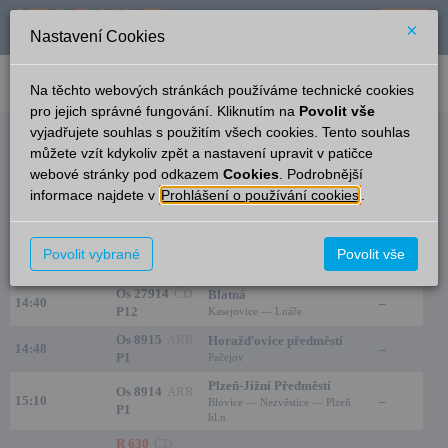
×
Nastavení Cookies
verze: 2.0.6
podpora: help-tabule@oltis.cz
Na těchto webových stránkách používáme technické cookies
English
pro jejich správné fungování. Kliknutím na
Povolit vše
vyjadřujete souhlas s použitím všech cookies. Tento souhlas
Odjezdy
můžete vzít kdykoliv zpět a nastavení upravit v patičce
webové stránky pod odkazem
Cookies
. Podrobnější
Nepomuk
11:42
informace najdete v
Prohlášení o používání cookies
.
Čas/Aktuální
Vlak/Linka
Cíl/Přes
Kolej
R 633
ČD
České Budějovice
Povolit vybrané
Povolit vše
14:31
–
R31
Strakonice
Os 27914
ČD
Blatná
14:40
–
P12
Kasejovice — Lnáře
Os 8915
ARR
Horažďovice předměstí
14:48
–
P1
Pačejov
Plzeň-Jižní Předměstí
Os 8914
ARR
15:10
–
Blovice — Nezvěstice — Plzeň
P1
hl.n.
R 630
ČD