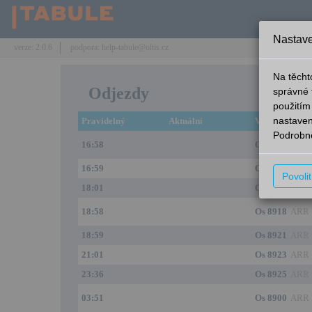
Nastave
verze: 2.0.6
podpora: help-tabule@oltis.cz
Na těcht
Odjezdy
správné 
použitím
nastaven
Pravidelný
Aktuální
Vlak
Podrobně
16:58
Os 8916
ARR
16:59
Os 8917
ARR
Povoli
18:01
Os 8919
ARR
18:58
Os 8918
ARR
18:59
Os 8921
ARR
21:01
Os 8923
ARR
23:36
Os 8925
ARR
03:51
Os 8900
ARR