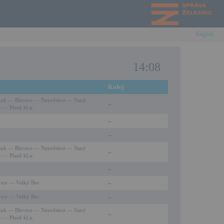
English
14:08
Kolej
k — Blovice — Nezvěstice — Starý
–
c — Plzeň hl.n.
–
–
k — Blovice — Nezvěstice — Starý
–
c — Plzeň hl.n.
–
–
vice — Velký Bor
–
vice — Velký Bor
k — Blovice — Nezvěstice — Starý
–
c — Plzeň hl.n.