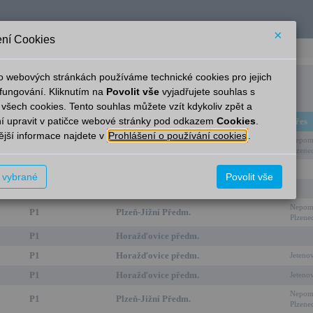
×
ní Cookies
o webových stránkách používáme technické cookies pro jejich
Pačejov
fungování. Kliknutím na
Povolit vše
vyjadřujete souhlas s
 všech cookies. Tento souhlas můžete vzít kdykoliv zpět a
í upravit v patičce webové stránky pod odkazem
Cookies
.
Linka
Cíl
Přes
jší informace najdete v
Prohlášení o používání cookies
.
Nepomu
P1
Plzeň-Jižní Předm.
Plzene
P1
Horažďovice předm.
t vybrané
Povolit vše
P1
Horažďovice předm.
Nepomu
P1
Plzeň-Jižní Předm.
Plzene
P1
Horažďovice předm.
P1
Horažďovice předm.
Jeteno
P1
Horažďovice předm.
Jeteno
Nepomu
P1
Plzeň-Jižní Předm.
Plzene