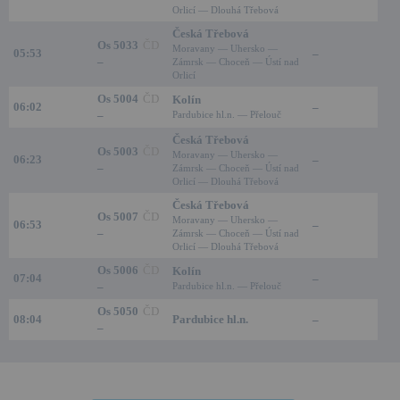
Orlicí — Dlouhá Třebová
Česká Třebová
Os 5033
ČD
Moravany — Uhersko —
05:53
–
–
Zámrsk — Choceň — Ústí nad
Orlicí
Os 5004
ČD
Kolín
06:02
–
–
Pardubice hl.n. — Přelouč
Česká Třebová
Os 5003
ČD
Moravany — Uhersko —
06:23
–
–
Zámrsk — Choceň — Ústí nad
Orlicí — Dlouhá Třebová
Česká Třebová
Os 5007
ČD
Moravany — Uhersko —
06:53
–
–
Zámrsk — Choceň — Ústí nad
Orlicí — Dlouhá Třebová
Os 5006
ČD
Kolín
07:04
–
–
Pardubice hl.n. — Přelouč
Os 5050
ČD
08:04
Pardubice hl.n.
–
–