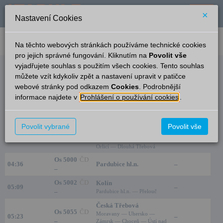
×
Nastavení Cookies
verze: 2.0.6
podpora: help-tabule@oltis.cz
Na těchto webových stránkách používáme technické cookies
English
pro jejich správné fungování. Kliknutím na
Povolit vše
vyjadřujete souhlas s použitím všech cookies. Tento souhlas
Odjezdy
můžete vzít kdykoliv zpět a nastavení upravit v patičce
webové stránky pod odkazem
Cookies
. Podrobnější
Pardubice-Černá za Bory
23:11
informace najdete v
Prohlášení o používání cookies
.
Čas/Aktuální
Vlak/Linka
Cíl/Přes
Nást./Kolej
Česká Třebová
Povolit vybrané
Povolit vše
Os 5053
ČD
Moravany — Uhersko —
04:20
–
–
Zámrsk — Choceň — Ústí nad
Orlicí — Dlouhá Třebová
Os 5000
ČD
04:36
Pardubice hl.n.
–
–
Os 5002
ČD
Kolín
05:09
–
–
Pardubice hl.n. — Přelouč
Česká Třebová
Os 5055
ČD
Moravany — Uhersko —
05:23
–
–
Zámrsk — Choceň — Ústí nad