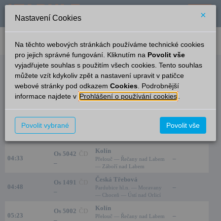
×
Nastavení Cookies
verze: 2.0.6
podpora: help-tabule@oltis.cz
Na těchto webových stránkách používáme technické cookies
English
pro jejich správné fungování. Kliknutím na
Povolit vše
vyjadřujete souhlas s použitím všech cookies. Tento souhlas
Odjezdy
můžete vzít kdykoliv zpět a nastavení upravit v patičce
webové stránky pod odkazem
Cookies
. Podrobnější
Pardubice-Opočínek
23:47
informace najdete v
Prohlášení o používání cookies
.
Čas/Aktuální
Vlak/Linka
Cíl/Přes
Nást./Kolej
Kolín
Povolit vybrané
Os 5040
ČD
Povolit vše
03:47
–
Přelouč — Řečany nad Labem
–
— Záboří nad Labem
Kolín
Os 5042
ČD
04:33
–
Přelouč — Řečany nad Labem
–
— Záboří nad Labem
Česká Třebová
Os 1491
ČD
04:48
–
Pardubice hl.n. — Moravany
–
— Choceň — Ústí nad Orlicí
Kolín
Os 5002
ČD
05:23
–
Přelouč — Řečany nad Labem
–