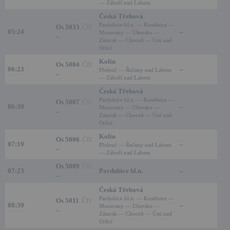
— Záboří nad Labem
Česká Třebová
Pardubice hl.n. — Kostěnice —
Os 5033
ČD
05:24
–
Moravany — Uhersko —
–
Zámrsk — Choceň — Ústí nad
Orlicí
Kolín
Os 5004
ČD
06:23
–
Přelouč — Řečany nad Labem
–
— Záboří nad Labem
Česká Třebová
Pardubice hl.n. — Kostěnice —
Os 5007
ČD
06:39
–
Moravany — Uhersko —
–
Zámrsk — Choceň — Ústí nad
Orlicí
Kolín
Os 5006
ČD
07:19
–
Přelouč — Řečany nad Labem
–
— Záboří nad Labem
Os 5009
ČD
07:23
Pardubice hl.n.
–
–
Česká Třebová
Pardubice hl.n. — Kostěnice —
Os 5011
ČD
08:39
–
Moravany — Uhersko —
–
Zámrsk — Choceň — Ústí nad
Orlicí