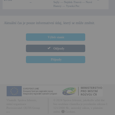
–
Sejfy — Nejdek-Tisová — Nové
Hamry — Vysoká Pec
Aktuální čas je pouze informativní údaj, který se může změnit.
Výběr stanic
Odjezdy
Příjezdy
Vlastník:
Správa železnic,
© 2024 Správa železnic, jakékoliv užití dat
státní organizace
bez souhlasu vlastníka je porušením zákona č.
Provozovatel:
OLTIS Group
121/2000 Sb., autorský zákon, v platném
a.s.
znění.
Cookies.