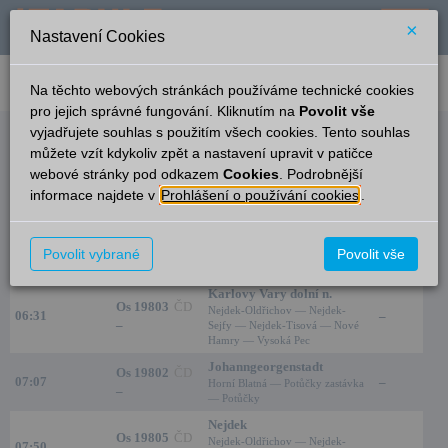
×
Nastavení Cookies
verze: 2.0.6
podpora: help-tabule@oltis.cz
Na těchto webových stránkách používáme technické cookies
English
pro jejich správné fungování. Kliknutím na
Povolit vše
vyjadřujete souhlas s použitím všech cookies. Tento souhlas
Odjezdy
můžete vzít kdykoliv zpět a nastavení upravit v patičce
webové stránky pod odkazem
Cookies
. Podrobnější
Pernink
3:05
informace najdete v
Prohlášení o používání cookies
.
Čas/Aktuální
Vlak/Linka
Cíl/Přes
Kolej
Os 19800
ČD
Potůčky
Povolit vybrané
Povolit vše
05:28
–
–
Horní Blatná — Potůčky zastávka
Karlovy Vary dolní n.
Os 19803
ČD
Nejdek-Oldřichov — Nejdek-
06:31
–
–
Sejfy — Nejdek-Tisová — Nové
Hamry — Vysoká Pec
Johanngeorgenstadt
Os 19802
ČD
07:07
–
Horní Blatná — Potůčky zastávka
–
— Potůčky
Nejdek
Os 19805
ČD
Nejdek-Oldřichov — Nejdek-
07:50
–