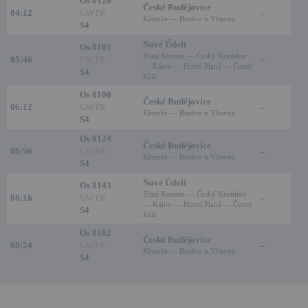
Os 8120
České Budějovice
04:12
GWTR
–
Křemže — Boršov n.Vltavou
S4
Nové Údolí
Os 8101
Zlatá Koruna — Český Krumlov
05:46
GWTR
–
— Kájov — Horní Planá — Černý
S4
Kříž
Os 8100
České Budějovice
06:12
GWTR
–
Křemže — Boršov n.Vltavou
S4
Os 8124
České Budějovice
06:56
GWTR
–
Křemže — Boršov n.Vltavou
S4
Nové Údolí
Os 8143
Zlatá Koruna — Český Krumlov
08:16
GWTR
–
— Kájov — Horní Planá — Černý
S4
Kříž
Os 8102
České Budějovice
08:24
GWTR
–
Křemže — Boršov n.Vltavou
S4