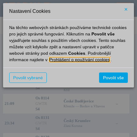
×
Nastavení Cookies
verze: 2.0.6
podpora: help-tabule@oltis.cz
Na těchto webových stránkách používáme technické cookies
English
pro jejich správné fungování. Kliknutím na
Povolit vše
vyjadřujete souhlas s použitím všech cookies. Tento souhlas
Odjezdy
můžete vzít kdykoliv zpět a nastavení upravit v patičce
webové stránky pod odkazem
Cookies
. Podrobnější
Plešovice
18:51
informace najdete v
Prohlášení o používání cookies
.
Čas/Aktuální
Vlak/Linka
Cíl/Přes
Kolej
Volary
Os 8117
Povolit vybrané
Povolit vše
20:43
Zlatá Koruna — Český Krumlov
GWTR
–
20:48
— Kájov — Horní Planá — Černý
S4
Kříž
Os 8114
České Budějovice
21:09
GWTR
–
Křemže — Boršov n.Vltavou
S4
Os 8131
Český Krumlov
23:34
GWTR
–
Zlatá Koruna
S4