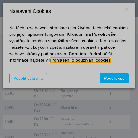
×
Nastavení Cookies
verze: 2.0.6
podpora: help-tabule@oltis.cz
Na těchto webových stránkách používáme technické cookies
English
pro jejich správné fungování. Kliknutím na
Povolit vše
vyjadřujete souhlas s použitím všech cookies. Tento souhlas
Odjezdy
můžete vzít kdykoliv zpět a nastavení upravit v patičce
webové stránky pod odkazem
Cookies
. Podrobnější
Plzeň-Doubravka
23:48
informace najdete v
Prohlášení o používání cookies
.
Čas/Aktuální
Vlak/Linka
Cíl/Přes
Nástupiště
Os 7840
ČD
Povolit vybrané
Povolit vše
04:37
Plzeň hl.n.
2
P2
Os 7843
ČD
Rokycany
05:03
1
P2
Ejpovice
Os 27320
ČD
05:05
Plzeň hl.n.
2
P22
Os 7800
ČD
Přeštice
05:09
2
P2
Plzeň hl.n. — Dobřany
Radnice
Os 27321
ČD
05:27
1