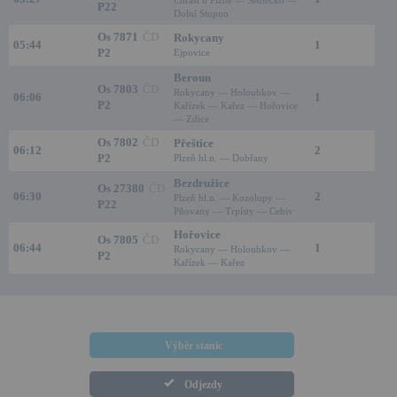
Chrást u Plzně — Sedlecko —
P22
Dolní Stupno
Os 7871
ČD
Rokycany
05:44
1
P2
Ejpovice
Beroun
Os 7803
ČD
Rokycany — Holoubkov —
06:06
1
P2
Kařízek — Kařez — Hořovice
— Zdice
Os 7802
ČD
Přeštice
06:12
2
P2
Plzeň hl.n. — Dobřany
Bezdružice
Os 27380
ČD
06:30
2
Plzeň hl.n. — Kozolupy —
P22
Pňovany — Trpísty — Cebiv
Hořovice
Os 7805
ČD
06:44
1
Rokycany — Holoubkov —
P2
Kařízek — Kařez
Výběr stanic
Odjezdy