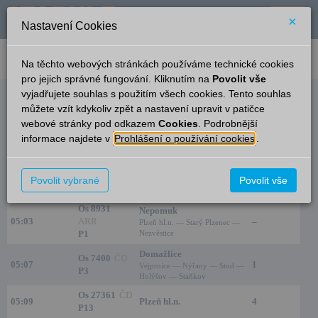
×
Nastavení Cookies
verze: 2.0.6
podpora: help-tabule@oltis.cz
Na těchto webových stránkách používáme technické cookies
English
pro jejich správné fungování. Kliknutím na
Povolit vše
vyjadřujete souhlas s použitím všech cookies. Tento souhlas
Odjezdy
můžete vzít kdykoliv zpět a nastavení upravit v patičce
webové stránky pod odkazem
Cookies
. Podrobnější
Plzeň-Jižní Předměstí
23:50
informace najdete v
Prohlášení o používání cookies
.
Čas/Aktuální
Vlak/Linka
Cíl/Přes
Nástupiště
Os 7401
ČD
Povolit vybrané
Povolit vše
04:52
Plzeň hl.n.
2
P3
Os 8931
Nepomuk
05:03
ARR
–
Plzeň hl.n. — Starý Plzenec —
P1
Nezvěstice
Domažlice
Os 7400
ČD
05:07
1
Vejprnice — Nýřany — Stod —
P3
Holýšov — Staňkov
Os 27361
ČD
05:09
Plzeň hl.n.
4
P13