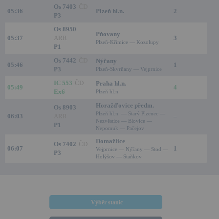
Os 7403
ČD
05:36
Plzeň hl.n.
2
P3
Os 8950
Pňovany
05:37
ARR
3
Plzeň-Křimice — Kozolupy
P1
Os 7442
ČD
Nýřany
05:46
1
P3
Plzeň-Skvrňany — Vejprnice
IC 553
ČD
Praha hl.n.
05:49
4
Ex6
Plzeň hl.n.
Horažďovice předm.
Os 8903
Plzeň hl.n. — Starý Plzenec —
06:03
ARR
–
Nezvěstice — Blovice —
P1
Nepomuk — Pačejov
Domažlice
Os 7402
ČD
06:07
1
Vejprnice — Nýřany — Stod —
P3
Holýšov — Staňkov
Výběr stanic