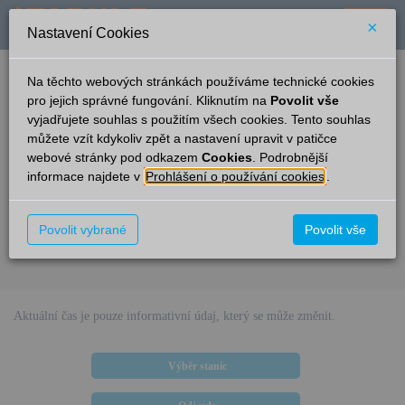
×
Nastavení Cookies
verze: 2.0.6
podpora: help-tabule@oltis.cz
Na těchto webových stránkách používáme technické cookies
English
pro jejich správné fungování. Kliknutím na
Povolit vše
vyjadřujete souhlas s použitím všech cookies. Tento souhlas
Příjezdy
můžete vzít kdykoliv zpět a nastavení upravit v patičce
webové stránky pod odkazem
Cookies
. Podrobnější
Potůčník
20:47
informace najdete v
Prohlášení o používání cookies
.
Ze směru
Čas/Aktuální
Vlak/Linka
Kolej
Povolit vybrané
Povolit vše
Omlouváme se, v současné době nejsou v této stanici k dispozici
elektronické informace pro cestující.
Aktuální čas je pouze informativní údaj, který se může změnit.
Výběr stanic