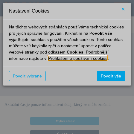
×
Nastavení Cookies
verze: 2.0.6
podpora: help-tabule@oltis.cz
Na těchto webových stránkách používáme technické cookies
English
pro jejich správné fungování. Kliknutím na
Povolit vše
vyjadřujete souhlas s použitím všech cookies. Tento souhlas
Odjezdy
můžete vzít kdykoliv zpět a nastavení upravit v patičce
webové stránky pod odkazem
Cookies
. Podrobnější
Potvorov
16:19
informace najdete v
Prohlášení o používání cookies
.
Čas/Aktuální
Vlak/Linka
Cíl/Přes
Kolej
Povolit vybrané
Povolit vše
Omlouváme se, v současné době nejsou v této stanici k dispozici
elektronické informace pro cestující.
Aktuální čas je pouze informativní údaj, který se může změnit.
Výběr stanic