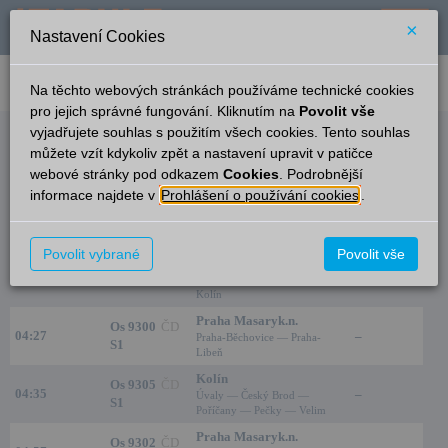
×
Nastavení Cookies
verze: 2.0.6
podpora: help-tabule@oltis.cz
Na těchto webových stránkách používáme technické cookies
English
pro jejich správné fungování. Kliknutím na
Povolit vše
vyjadřujete souhlas s použitím všech cookies. Tento souhlas
Odjezdy
můžete vzít kdykoliv zpět a nastavení upravit v patičce
webové stránky pod odkazem
Cookies
. Podrobnější
Praha-Klánovice
23:47
informace najdete v
Prohlášení o používání cookies
.
Čas/Aktuální
Vlak/Linka
Cíl/Přes
Nástupiště
Kutná Hora hl.n.
Povolit vybrané
Povolit vše
Os 9303
ČD
Úvaly — Český Brod —
04:06
–
S1
Poříčany — Pečky — Velim —
Kolín
Praha Masaryk.n.
Os 9300
ČD
04:27
–
Praha-Běchovice — Praha-
S1
Libeň
Kolín
Os 9305
ČD
04:35
–
Úvaly — Český Brod —
S1
Poříčany — Pečky — Velim
Praha Masaryk.n.
Os 9302
ČD