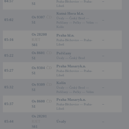
04:57
–
Praha-Běchovice — Praha-
S1
Libeň
Kutná Hora hl.n.
Os 9307
ČD
Úvaly — Český Brod —
05:02
–
S1
Poříčany — Pečky — Velim —
Kolín
Os 28200
Praha hl.n.
05:16
RJET
–
Praha-Běchovice — Praha-
S61
Libeň
Os 8601
ČD
Poříčany
05:22
–
S1
Úvaly — Český Brod
Praha Masaryk.n.
Os 9304
ČD
05:27
–
Praha-Běchovice — Praha-
S1
Libeň
Kolín
Os 9309
ČD
05:32
–
Úvaly — Český Brod —
S1
Poříčany — Pečky — Velim
Praha Masaryk.n.
Os 8600
ČD
05:37
–
Praha-Běchovice — Praha-
S1
Libeň
Os 28201
05:44
RJET
Úvaly
–
S61