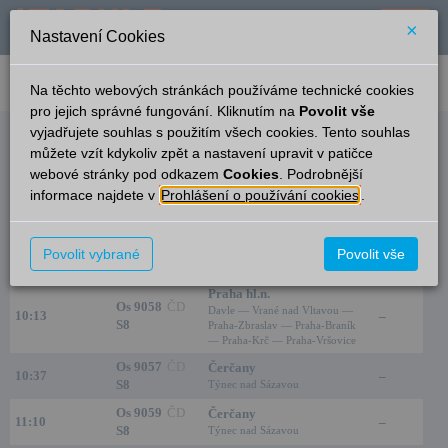
×
Nastavení Cookies
verze: 2.0.6
podpora: help-tabule@oltis.cz
Na těchto webových stránkách používáme technické cookies
English
pro jejich správné fungování. Kliknutím na
Povolit vše
vyjadřujete souhlas s použitím všech cookies. Tento souhlas
Odjezdy
můžete vzít kdykoliv zpět a nastavení upravit v patičce
webové stránky pod odkazem
Cookies
. Podrobnější
Prosečnice
7:39
informace najdete v
Prohlášení o používání cookies
.
Čas/Aktuální
Vlak/Linka
Cíl/Přes
Kolej
Os 9055
ČD
Čerčany
Povolit vybrané
Povolit vše
09:39
1
S8
Týnec nad Sázavou
Praha hl.n.
Os 9058
ČD
Davle — Vrané nad Vltavou —
10:13
–
S8
Praha-Zbraslav — Praha-Braník
— Praha-Krč — Praha-Vršovice
Os 9057
ČD
Čerčany
10:37
–
S8
Týnec nad Sázavou
Os 9059
ČD
Čerčany
11:10
–
S8
Týnec nad Sázavou