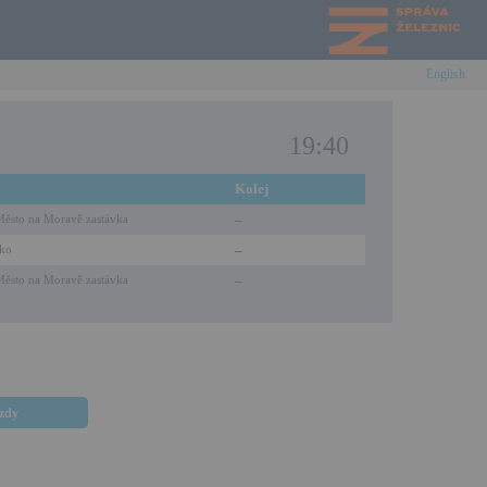
English
19:40
Kolej
–
ěsto na Moravě zastávka
–
čko
–
ěsto na Moravě zastávka
ezdy