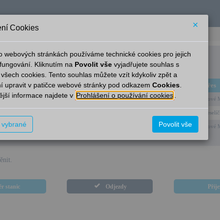
×
ní Cookies
o webových stránkách používáme technické cookies pro jejich
Radňovice
fungování. Kliknutím na
Povolit vše
vyjadřujete souhlas s
 všech cookies. Tento souhlas můžete vzít kdykoliv zpět a
í upravit v patičce webové stránky pod odkazem
Cookies
.
Linka
Cíl
Přes
jší informace najdete v
Prohlášení o používání cookies
.
–
N. Město na M.
Nové M
–
Žďár n.S.
Veselí
t vybrané
Povolit vše
–
N. Město na M.
Nové M
ěnit.
r stanic
Odjezdy
Příj