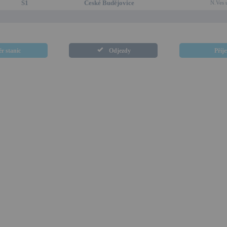
S1
České Budějovice
N.Ves 
r stanic
Odjezdy
Příj