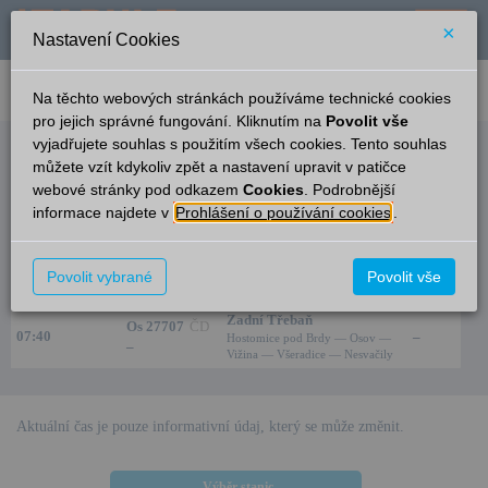
×
Nastavení Cookies
verze: 2.0.6
podpora: help-tabule@oltis.cz
Na těchto webových stránkách používáme technické cookies
English
pro jejich správné fungování. Kliknutím na
Povolit vše
vyjadřujete souhlas s použitím všech cookies. Tento souhlas
Odjezdy
můžete vzít kdykoliv zpět a nastavení upravit v patičce
webové stránky pod odkazem
Cookies
. Podrobnější
Radouš
3:49
informace najdete v
Prohlášení o používání cookies
.
Čas/Aktuální
Vlak/Linka
Cíl/Přes
Kolej
Os 27702
ČD
Lochovice
Povolit vybrané
Povolit vše
07:02
–
–
Neumětely
Zadní Třebaň
Os 27707
ČD
07:40
–
Hostomice pod Brdy — Osov —
–
Vižina — Všeradice — Nesvačily
Aktuální čas je pouze informativní údaj, který se může změnit.
Výběr stanic