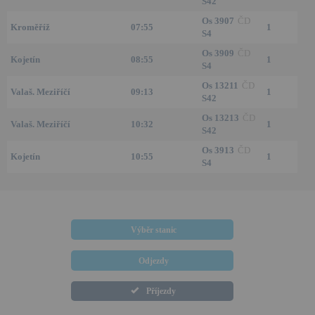
S42
Os 3907
ČD
Kroměříž
07:55
1
S4
Os 3909
ČD
Kojetín
08:55
1
S4
Os 13211
ČD
Valaš. Meziříčí
09:13
1
S42
Os 13213
ČD
Valaš. Meziříčí
10:32
1
S42
Os 3913
ČD
Kojetín
10:55
1
S4
Výběr stanic
Odjezdy
Příjezdy