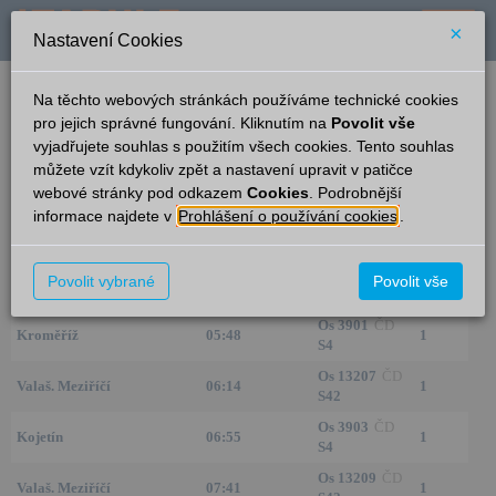
×
Nastavení Cookies
verze: 2.0.6
podpora: help-tabule@oltis.cz
Na těchto webových stránkách používáme technické cookies
English
pro jejich správné fungování. Kliknutím na
Povolit vše
vyjadřujete souhlas s použitím všech cookies. Tento souhlas
Příjezdy
můžete vzít kdykoliv zpět a nastavení upravit v patičce
webové stránky pod odkazem
Cookies
. Podrobnější
Rožnov pod Radhoštěm
23:58
informace najdete v
Prohlášení o používání cookies
.
Ze směru
Čas/Aktuální
Vlak/Linka
Kolej
Os 13203
ČD
Povolit vybrané
Povolit vše
Valaš. Meziříčí
04:27
1
S42
Os 3901
ČD
Kroměříž
05:48
1
S4
Os 13207
ČD
Valaš. Meziříčí
06:14
1
S42
Os 3903
ČD
Kojetín
06:55
1
S4
Os 13209
ČD
Valaš. Meziříčí
07:41
1