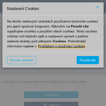
×
Nastavení Cookies
verze: 2.0.6
podpora: help-tabule@oltis.cz
Na těchto webových stránkách používáme technické cookies
English
pro jejich správné fungování. Kliknutím na
Povolit vše
vyjadřujete souhlas s použitím všech cookies. Tento souhlas
Odjezdy
můžete vzít kdykoliv zpět a nastavení upravit v patičce
webové stránky pod odkazem
Cookies
. Podrobnější
Sadov
15:35
informace najdete v
Prohlášení o používání cookies
.
Čas/Aktuální
Vlak/Linka
Cíl/Přes
Kolej
Merklín
Povolit vybrané
Os 27010
ČD
Povolit vše
19:44
–
Sadov-Podlesí — Velký Rybník —
–
Hroznětín — Hroznětín zastávka
Aktuální čas je pouze informativní údaj, který se může změnit.
Výběr stanic
Odjezdy