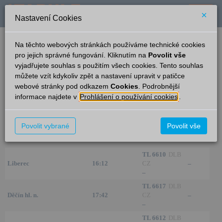
×
Nastavení Cookies
verze: 2.0.6
podpora: help-tabule@oltis.cz
Na těchto webových stránkách používáme technické cookies
English
pro jejich správné fungování. Kliknutím na
Povolit vše
vyjadřujete souhlas s použitím všech cookies. Tento souhlas
Příjezdy
můžete vzít kdykoliv zpět a nastavení upravit v patičce
webové stránky pod odkazem
Cookies
. Podrobnější
Zákupy-Božíkov
13:39
informace najdete v
Prohlášení o používání cookies
.
Ze směru
Čas/Aktuální
Vlak/Linka
Kolej
TL 6615
DLB
Povolit vybrané
Povolit vše
Děčín hl. n.
15:42
CZ
–
–
TL 6610
DLB
Liberec
16:12
CZ
–
–
TL 6617
DLB
Děčín hl. n.
17:42
CZ
–
–
TL 6612
DLB