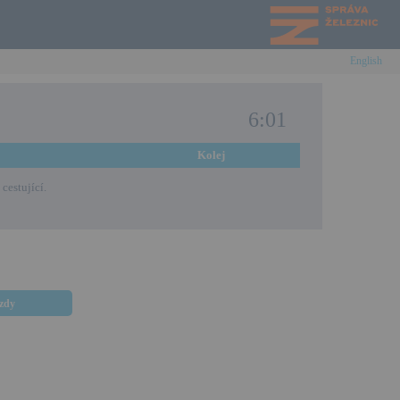
English
6:01
Kolej
cestující.
ezdy