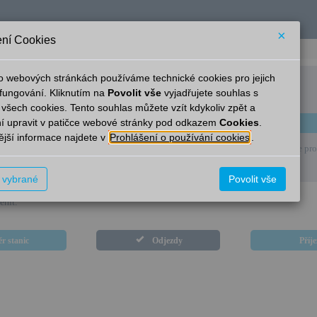
×
ní Cookies
o webových stránkách používáme technické cookies pro jejich
Sudoměř u Mladé Boleslavi
fungování. Kliknutím na
Povolit vše
vyjadřujete souhlas s
 všech cookies. Tento souhlas můžete vzít kdykoliv zpět a
í upravit v patičce webové stránky pod odkazem
Cookies
.
Linka
Cíl
Přes
jší informace najdete v
Prohlášení o používání cookies
.
 se, v současné době nejsou v této stanici k dispozici elektronické informace pro 
t vybrané
Povolit vše
ěnit.
r stanic
Odjezdy
Příj