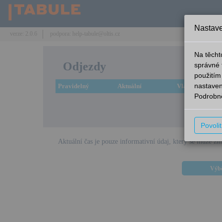
Nastave
verze: 2.0.6
podpora: help-tabule@oltis.cz
Na těcht
Odjezdy
správné 
použitím
nastaven
Pravidelný
Aktuální
Vlak
Podrobně
Omlouváme
Povoli
Aktuální čas je pouze informativní údaj, který se může zm
Výbě