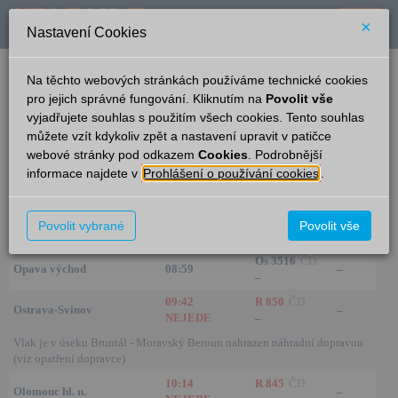
×
Nastavení Cookies
verze: 2.0.6
podpora: help-tabule@oltis.cz
Na těchto webových stránkách používáme technické cookies
English
pro jejich správné fungování. Kliknutím na
Povolit vše
vyjadřujete souhlas s použitím všech cookies. Tento souhlas
Příjezdy
můžete vzít kdykoliv zpět a nastavení upravit v patičce
webové stránky pod odkazem
Cookies
. Podrobnější
Valšov
6:38
informace najdete v
Prohlášení o používání cookies
.
Ze směru
Čas/Aktuální
Vlak/Linka
Kolej
Os 3515
ČD
Povolit vybrané
Povolit vše
Rýmařov
08:58
–
–
Os 3516
ČD
Opava východ
08:59
–
–
09:42
R 850
ČD
Ostrava-Svinov
–
NEJEDE
–
Vlak je v úseku Bruntál - Moravský Beroun nahrazen náhradní dopravou
(viz opatření dopravce)
10:14
R 845
ČD
Olomouc hl. n.
–