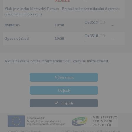
NEJEDE
–
Vlak je v úseku Moravský Beroun - Bruntál nahrazen náhradní dopravou
(viz opatření dopravce)
Os 3517
ČD
Rýmařov
10:58
–
–
Os 3518
ČD
Opava východ
10:59
–
–
Aktuální čas je pouze informativní údaj, který se může změnit.
Výběr stanic
Odjezdy
Příjezdy
Vlastník:
Správa železnic,
© 2024 Správa železnic, jakékoliv užití dat