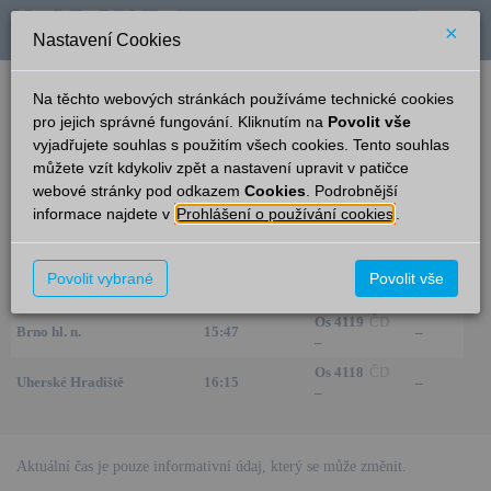
×
Nastavení Cookies
verze: 2.0.6
podpora: help-tabule@oltis.cz
Na těchto webových stránkách používáme technické cookies
English
pro jejich správné fungování. Kliknutím na
Povolit vše
vyjadřujete souhlas s použitím všech cookies. Tento souhlas
Příjezdy
můžete vzít kdykoliv zpět a nastavení upravit v patičce
webové stránky pod odkazem
Cookies
. Podrobnější
Vlkoš
12:07
informace najdete v
Prohlášení o používání cookies
.
Ze směru
Čas/Aktuální
Vlak/Linka
Kolej
Os 4116
ČD
Povolit vybrané
Povolit vše
Uherské Hradiště
14:15
–
–
Os 4119
ČD
Brno hl. n.
15:47
–
–
Os 4118
ČD
Uherské Hradiště
16:15
–
–
Aktuální čas je pouze informativní údaj, který se může změnit.