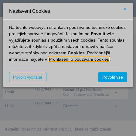
×
Nastavení Cookies
verze: 2.0.6
podpora: help-tabule@oltis.cz
Na těchto webových stránkách používáme technické cookies
English
pro jejich správné fungování. Kliknutím na
Povolit vše
vyjadřujete souhlas s použitím všech cookies. Tento souhlas
Odjezdy
můžete vzít kdykoliv zpět a nastavení upravit v patičce
webové stránky pod odkazem
Cookies
. Podrobnější
Zadní Poříčí
6:43
informace najdete v
Prohlášení o používání cookies
.
Čas/Aktuální
Vlak/Linka
Cíl/Přes
Kolej
Os 27942
ČD
Povolit vybrané
Povolit vše
09:07
Březnice
–
–
Os 27943
ČD
Rožmitál p.Třemšínem
10:48
–
–
Oslí — Skuhrov pod Třemšínem
Os 27944
ČD
11:32
Březnice
–
–
Aktuální čas je pouze informativní údaj, který se může změnit.