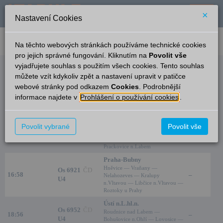
×
Nastavení Cookies
verze: 2.0.6
podpora: help-tabule@oltis.cz
Na těchto webových stránkách používáme technické cookies
English
pro jejich správné fungování. Kliknutím na
Povolit vše
vyjadřujete souhlas s použitím všech cookies. Tento souhlas
Odjezdy
můžete vzít kdykoliv zpět a nastavení upravit v patičce
webové stránky pod odkazem
Cookies
. Podrobnější
Záluží
14:06
informace najdete v
Prohlášení o používání cookies
.
Čas/Aktuální
Vlak/Linka
Cíl/Přes
Kolej
Ústí n.L.hl.n.
Povolit vybrané
Povolit vše
Os 6918
ČD
Roudnice nad Labem —
16:56
–
U4
Bohušovice n.Ohří — Lovosice —
Prackovice n.Labem
Praha-Bubny
Hněvice — Vraňany —
Os 6921
ČD
16:58
–
Nelahozeves — Kralupy
U4
n.Vltavou — Libčice n.Vltavou —
Roztoky u Prahy
Ústí n.L.hl.n.
Os 6952
ČD
Roudnice nad Labem —
18:56
–
U4
Bohušovice n.Ohří — Lovosice —