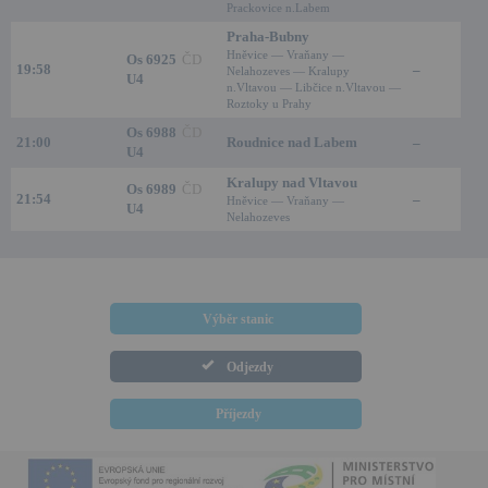
Prackovice n.Labem
Praha-Bubny
Hněvice — Vraňany —
Os 6925
ČD
19:58
–
Nelahozeves — Kralupy
U4
n.Vltavou — Libčice n.Vltavou —
Roztoky u Prahy
Os 6988
ČD
21:00
Roudnice nad Labem
–
U4
Kralupy nad Vltavou
Os 6989
ČD
21:54
–
Hněvice — Vraňany —
U4
Nelahozeves
Výběr stanic
Odjezdy
Příjezdy