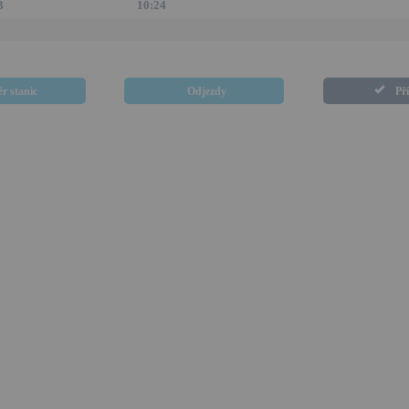
3
10:24
r stanic
Odjezdy
Př