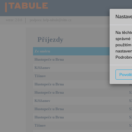
Nastave
verze: 2.0.6
podpora: help-tabule@oltis.cz
Na těcht
Příjezdy
správné 
použitím
nastaven
Ze směru
L
Podrobně
Hustopeče u Brna
S
Křižanov
S
Povoli
Tišnov
S
Hustopeče u Brna
S
Hustopeče u Brna
S
Křižanov
S
Hustopeče u Brna
S
Hustopeče u Brna
S
Tišnov
S