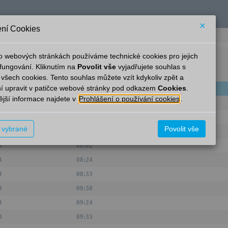
×
ní Cookies
o webových stránkách používáme technické cookies pro jejich
Žabčice
fungování. Kliknutím na
Povolit vše
vyjadřujete souhlas s
 všech cookies. Tento souhlas můžete vzít kdykoliv zpět a
í upravit v patičce webové stránky pod odkazem
Cookies
.
inka
Pravidelný
Aktuální
jší informace najdete v
Prohlášení o používání cookies
.
3
07:24
3
07:33
t vybrané
Povolit vše
3
08:00
3
08:02
3
08:24
3
08:33
3
08:58
3
09:24
3
09:33