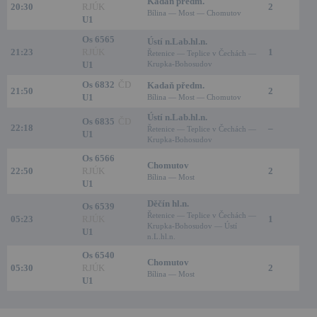
Kadaň předm.
20:30
RJÚK
2
Bílina — Most — Chomutov
U1
Os 6565
Ústí n.Lab.hl.n.
21:23
RJÚK
1
Řetenice — Teplice v Čechách —
U1
Krupka-Bohosudov
Os 6832
ČD
Kadaň předm.
21:50
2
U1
Bílina — Most — Chomutov
Ústí n.Lab.hl.n.
Os 6835
ČD
22:18
–
Řetenice — Teplice v Čechách —
U1
Krupka-Bohosudov
Os 6566
Chomutov
22:50
RJÚK
2
Bílina — Most
U1
Děčín hl.n.
Os 6539
Řetenice — Teplice v Čechách —
05:23
RJÚK
1
Krupka-Bohosudov — Ústí
U1
n.L.hl.n.
Os 6540
Chomutov
05:30
RJÚK
2
Bílina — Most
U1