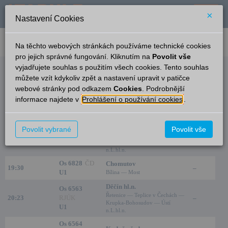
×
Nastavení Cookies
verze: 2.0.6
podpora: help-tabule@oltis.cz
Na těchto webových stránkách používáme technické cookies
English
pro jejich správné fungování. Kliknutím na
Povolit vše
vyjadřujete souhlas s použitím všech cookies. Tento souhlas
Odjezdy
můžete vzít kdykoliv zpět a nastavení upravit v patičce
webové stránky pod odkazem
Cookies
. Podrobnější
Želénky
17:20
informace najdete v
Prohlášení o používání cookies
.
Čas/Aktuální
Vlak/Linka
Cíl/Přes
Kolej
Děčín hl.n.
Povolit vybrané
Povolit vše
Os 6829
ČD
Řetenice — Teplice v Čechách —
19:23
1
U1
Krupka-Bohosudov — Ústí
n.L.hl.n.
Os 6828
ČD
Chomutov
19:30
–
U1
Bílina — Most
Děčín hl.n.
Os 6563
Řetenice — Teplice v Čechách —
20:23
RJÚK
–
Krupka-Bohosudov — Ústí
U1
n.L.hl.n.
Os 6564