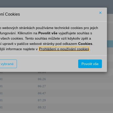
×
ní Cookies
o webových stránkách používáme technické cookies pro jejich
Čachovice
fungování. Kliknutím na
Povolit vše
vyjadřujete souhlas s
 všech cookies. Tento souhlas můžete vzít kdykoliv zpět a
í upravit v patičce webové stránky pod odkazem
Cookies
.
inka
Pravidelný
Aktuální
jší informace najdete v
Prohlášení o používání cookies
.
31
05:32
31
05:46
t vybrané
Povolit vše
31
05:59
31
06:04
31
06:26
31
06:27
31
06:47
31
07:29
31
08:32