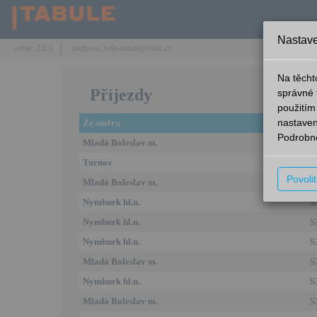
Nastave
verze: 2.0.6
podpora: help-tabule@oltis.cz
Na těcht
Příjezdy
správné 
použitím
nastaven
Ze směru
L
Podrobně
Mladá Boleslav m.
S
Turnov
S
Povoli
Mladá Boleslav m.
S
Nymburk hl.n.
S
Nymburk hl.n.
S
Nymburk hl.n.
S
Mladá Boleslav m.
S
Nymburk hl.n.
S
Mladá Boleslav m.
S