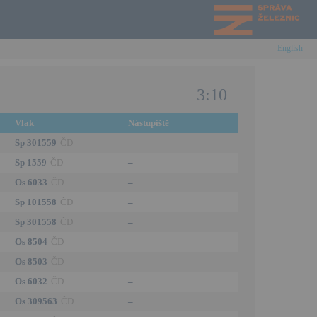
English
3:10
Vlak
Nástupiště
Sp 301559
ČD
–
Sp 1559
ČD
–
Os 6033
ČD
–
Sp 101558
ČD
–
Sp 301558
ČD
–
Os 8504
ČD
–
Os 8503
ČD
–
Os 6032
ČD
–
Os 309563
ČD
–