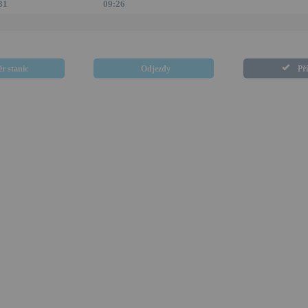
31
09:26
r stanic
Odjezdy
Př